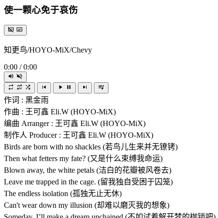
使一颗心免于哀伤
知更鸟/HOYO-MiX/Chevy
0:00
/
0:00
作词 : 黑金雨
作曲 : 王可鑫 Eli.W (HOYO-MiX)
编曲 Arranger : 王可鑫 Eli.W (HOYO-MiX)
制作人 Producer : 王可鑫 Eli.W (HOYO-MiX)
Birds are born with no shackles (若鸟儿生来并无镣铐)
Then what fetters my fate? (又是什么束缚我命运)
Blown away, the white petals (洁白的花瓣被风卷去)
Leave me trapped in the cage. (留我独自受困于囚笼)
The endless isolation (孤独无止无休)
Can't wear down my illusion (却难以磨灭我的想象)
Someday, I’ll make a dream unchained (不如试着解开梦的枷锁吧)