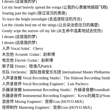
I dream (这是我的梦)
Let my heart bravely spread the wings (让我的心勇敢地振翅飞翔)
Soaring past the night (穿过深沉的黑夜)
To trace the bright moonlight (去追逐皎洁的月光)
Let the clouds heal me of the stings (让云朵治愈往日的痛楚)
Gently wipe the sorrow off my life (从生命中温柔地拭去忧伤)
I dream (这是我的梦)
I dream (这是我的梦)
人声 Vocal Artist：Chevy
木吉他 Acoustic Guitar：赵新博
电吉他 Electric Guitar：赵新博
架子鼓 Drums：眭逸凡Patrick
乐队 Orchestra：国际首席爱乐乐团 International Master Philharmoni
人声录音棚 Vocal Recording Studio：The Hideout Recording Studi
人声录音师 Vocal Recording Engineer：Luis Pacheco
乐器录音棚 Instrumental Recording Studio：升赫录音棚Soundh
乐器录音师 Instrumental Recording Engineer：Kevin刘瀚文@Sou
混音师 Mixing Engineer：宫奇Gon (HOYO-MiX)
母带制作 Mastering Engineer：宫奇Gon (HOYO-MiX)