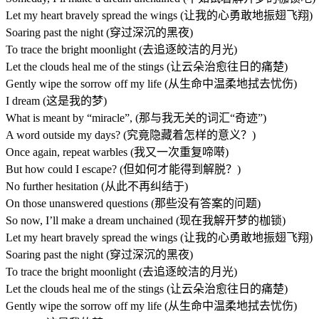
Let my heart bravely spread the wings (让我的心勇敢地振翅飞翔)
Soaring past the night (穿过深沉的黑夜)
To trace the bright moonlight (去追逐皎洁的月光)
Let the clouds heal me of the stings (让云朵治愈往日的痛楚)
Gently wipe the sorrow off my life (从生命中温柔地拭去忧伤)
I dream (这是我的梦)
What is meant by “miracle”, (那与我无关的词汇“奇迹”)
A word outside my days? (究竟隐藏着怎样的意义？)
Once again, repeat warbles (我又一次重复啼啭)
But how could I escape? (但如何才能得到解脱？)
No further hesitation (从此不再纠结于)
On those unanswered questions (那些没有答案的问题)
So now, I’ll make a dream unchained (现在我解开梦的枷锁)
Let my heart bravely spread the wings (让我的心勇敢地振翅飞翔)
Soaring past the night (穿过深沉的黑夜)
To trace the bright moonlight (去追逐皎洁的月光)
Let the clouds heal me of the stings (让云朵治愈往日的痛楚)
Gently wipe the sorrow off my life (从生命中温柔地拭去忧伤)