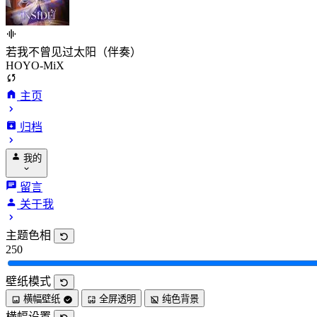
若我不曾见过太阳（伴奏）
HOYO-MiX
主页
归档
我的
留言
关于我
主题色相
250
壁纸模式
横幅壁纸
全屏透明
纯色背景
横幅设置