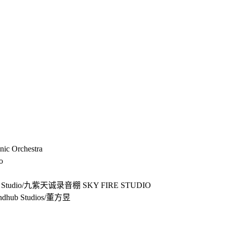
c Orchestra
o
ub Studio/九紫天诚录音棚 SKY FIRE STUDIO
ndhub Studios/董方昱