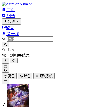
Astralor
主页
归档
我的
留言
关于我
找不到相关结果。
亮色
暗色
跟随系统