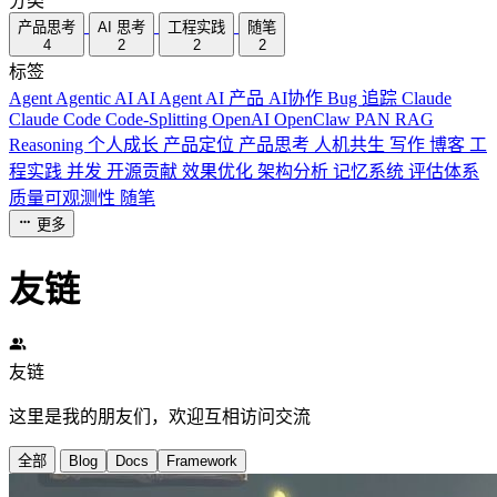
分类
产品思考
AI 思考
工程实践
随笔
4
2
2
2
标签
Agent
Agentic AI
AI Agent
AI 产品
AI协作
Bug 追踪
Claude
Claude Code
Code-Splitting
OpenAI
OpenClaw
PAN
RAG
Reasoning
个人成长
产品定位
产品思考
人机共生
写作
博客
工
程实践
并发
开源贡献
效果优化
架构分析
记忆系统
评估体系
质量可观测性
随笔
更多
友链
友链
这里是我的朋友们，欢迎互相访问交流
全部
Blog
Docs
Framework