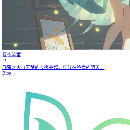
夏夜流萤
飞萤之火自无梦的长夜亮起，绽放在终竟的明天。
Blog