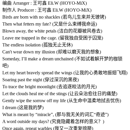
编曲 Arranger : 王可鑫 Eli.W (HOYO-MiX)
制作人 Producer : 王可鑫 Eli.W (HOYO-MiX)
Birds are born with no shackles (若鸟儿生来并无镣铐)
Then what fetters my fate? (又是什么束缚我命运)
Blown away, the white petals (洁白的花瓣被风卷去)
Leave me trapped in the cage. (留我独自受困于囚笼)
The endless isolation (孤独无止无休)
Can't wear down my illusion (却难以磨灭我的想象)
Someday, I’ll make a dream unchained (不如试着解开梦的枷锁
吧)
Let my heart bravely spread the wings (让我的心勇敢地振翅飞翔)
Soaring past the night (穿过深沉的黑夜)
To trace the bright moonlight (去追逐皎洁的月光)
Let the clouds heal me of the stings (让云朵治愈往日的痛楚)
Gently wipe the sorrow off my life (从生命中温柔地拭去忧伤)
I dream (这是我的梦)
What is meant by “miracle”, (那与我无关的词汇“奇迹”)
A word outside my days? (究竟隐藏着怎样的意义？)
Once again, repeat warbles (我又一次重复啼啭)