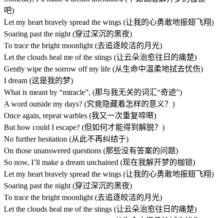
吧)
Let my heart bravely spread the wings (让我的心勇敢地振翅飞翔)
Soaring past the night (穿过深沉的黑夜)
To trace the bright moonlight (去追逐皎洁的月光)
Let the clouds heal me of the stings (让云朵治愈往日的痛楚)
Gently wipe the sorrow off my life (从生命中温柔地拭去忧伤)
I dream (这是我的梦)
What is meant by “miracle”, (那与我无关的词汇“奇迹”)
A word outside my days? (究竟隐藏着怎样的意义？)
Once again, repeat warbles (我又一次重复啼啭)
But how could I escape? (但如何才能得到解脱？)
No further hesitation (从此不再纠结于)
On those unanswered questions (那些没有答案的问题)
So now, I’ll make a dream unchained (现在我解开梦的枷锁)
Let my heart bravely spread the wings (让我的心勇敢地振翅飞翔)
Soaring past the night (穿过深沉的黑夜)
To trace the bright moonlight (去追逐皎洁的月光)
Let the clouds heal me of the stings (让云朵治愈往日的痛楚)