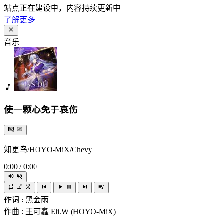
站点正在建设中，内容持续更新中
了解更多
音乐
使一颗心免于哀伤
知更鸟/HOYO-MiX/Chevy
0:00
/
0:00
作词 : 黑金雨
作曲 : 王可鑫 Eli.W (HOYO-MiX)