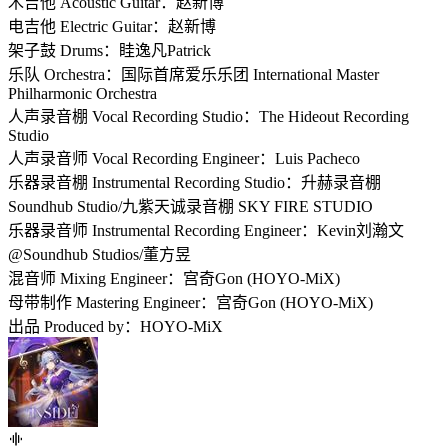
木吉他 Acoustic Guitar：赵新博
电吉他 Electric Guitar：赵新博
架子鼓 Drums：眭逸凡Patrick
乐队 Orchestra：国际首席爱乐乐团 International Master
Philharmonic Orchestra
人声录音棚 Vocal Recording Studio：The Hideout Recording
Studio
人声录音师 Vocal Recording Engineer：Luis Pacheco
乐器录音棚 Instrumental Recording Studio：升赫录音棚
Soundhub Studio/九紫天诚录音棚 SKY FIRE STUDIO
乐器录音师 Instrumental Recording Engineer：Kevin刘瀚文
@Soundhub Studios/董方昱
混音师 Mixing Engineer：宫奇Gon (HOYO-MiX)
母带制作 Mastering Engineer：宫奇Gon (HOYO-MiX)
出品 Produced by：HOYO-MiX