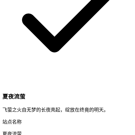
夏夜流萤
飞萤之火自无梦的长夜亮起，绽放在终竟的明天。
站点名称
夏夜流萤