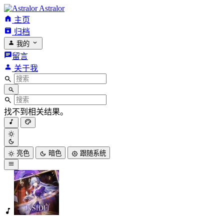
Astralor
主页
归档
我的
留言
关于我
找不到相关结果。
亮色
暗色
跟随系统