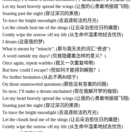
Let my heart bravely spread the wings (让我的心勇敢地振翅飞翔)
Soaring past the night (穿过深沉的黑夜)
To trace the bright moonlight (去追逐皎洁的月光)
Let the clouds heal me of the stings (让云朵治愈往日的痛楚)
Gently wipe the sorrow off my life (从生命中温柔地拭去忧伤)
I dream (这是我的梦)
What is meant by “miracle”, (那与我无关的词汇“奇迹”)
A word outside my days? (究竟隐藏着怎样的意义？)
Once again, repeat warbles (我又一次重复啼啭)
But how could I escape? (但如何才能得到解脱？)
No further hesitation (从此不再纠结于)
On those unanswered questions (那些没有答案的问题)
So now, I’ll make a dream unchained (现在我解开梦的枷锁)
Let my heart bravely spread the wings (让我的心勇敢地振翅飞翔)
Soaring past the night (穿过深沉的黑夜)
To trace the bright moonlight (去追逐皎洁的月光)
Let the clouds heal me of the stings (让云朵治愈往日的痛楚)
Gently wipe the sorrow off my life (从生命中温柔地拭去忧伤)