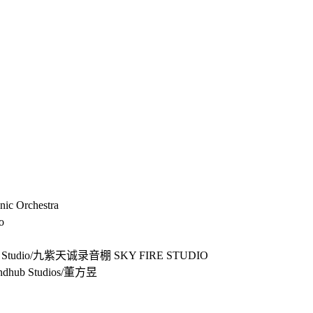
c Orchestra
o
ub Studio/九紫天诚录音棚 SKY FIRE STUDIO
ndhub Studios/董方昱