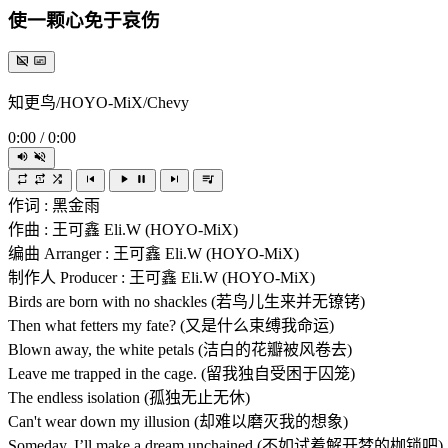
使一颗心免于哀伤
知更鸟/HOYO-MiX/Chevy
0:00
/
0:00
作词 : 黑金雨
作曲 : 王可鑫 Eli.W (HOYO-MiX)
编曲 Arranger : 王可鑫 Eli.W (HOYO-MiX)
制作人 Producer : 王可鑫 Eli.W (HOYO-MiX)
Birds are born with no shackles (若鸟儿生来并无镣铐)
Then what fetters my fate? (又是什么束缚我命运)
Blown away, the white petals (洁白的花瓣被风卷去)
Leave me trapped in the cage. (留我独自受困于囚笼)
The endless isolation (孤独无止无休)
Can't wear down my illusion (却难以磨灭我的想象)
Someday, I’ll make a dream unchained (不如试着解开梦的枷锁吧)