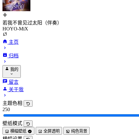
若我不曾见过太阳（伴奏）
HOYO-MiX
主页
归档
我的
留言
关于我
主题色相
250
壁纸模式
横幅壁纸
全屏透明
纯色背景
横幅设置