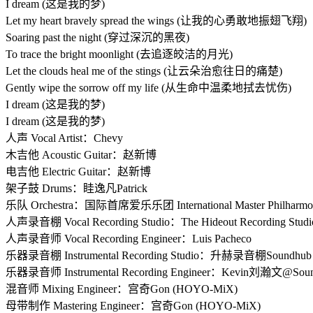
I dream (这是我的梦)
Let my heart bravely spread the wings (让我的心勇敢地振翅飞翔)
Soaring past the night (穿过深沉的黑夜)
To trace the bright moonlight (去追逐皎洁的月光)
Let the clouds heal me of the stings (让云朵治愈往日的痛楚)
Gently wipe the sorrow off my life (从生命中温柔地拭去忧伤)
I dream (这是我的梦)
I dream (这是我的梦)
人声 Vocal Artist：Chevy
木吉他 Acoustic Guitar：赵新博
电吉他 Electric Guitar：赵新博
架子鼓 Drums：眭逸凡Patrick
乐队 Orchestra：国际首席爱乐乐团 International Master Philharmoni
人声录音棚 Vocal Recording Studio：The Hideout Recording Studi
人声录音师 Vocal Recording Engineer：Luis Pacheco
乐器录音棚 Instrumental Recording Studio：升赫录音棚Soundh
乐器录音师 Instrumental Recording Engineer：Kevin刘瀚文@Sou
混音师 Mixing Engineer：宫奇Gon (HOYO-MiX)
母带制作 Mastering Engineer：宫奇Gon (HOYO-MiX)